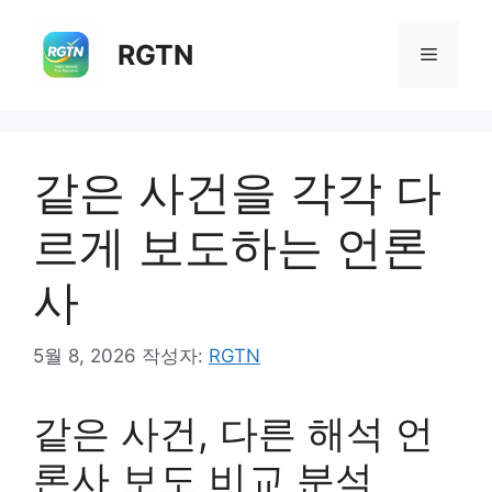
컨
텐
RGTN
메
츠
로
뉴
건
너
같은 사건을 각각 다
뛰
기
르게 보도하는 언론
사
5월 8, 2026
작성자:
RGTN
같은 사건, 다른 해석 언
론사 보도 비교 분석