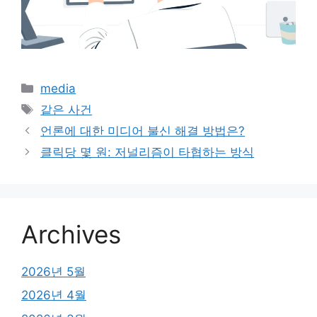
카
media
테
태
같은 사건
고
그
언론에 대한 미디어 불신 해결 방법은?
리
클릭당 몇 원: 저널리즘이 타협하는 방식
Archives
2026년 5월
2026년 4월