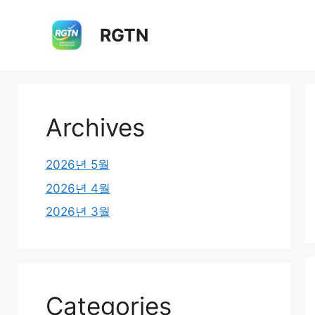
컨
텐
RGTN
츠
로
건
너
뛰
Archives
기
2026년 5월
2026년 4월
2026년 3월
Categories