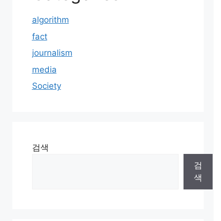
algorithm
fact
journalism
media
Society
검색
검
색