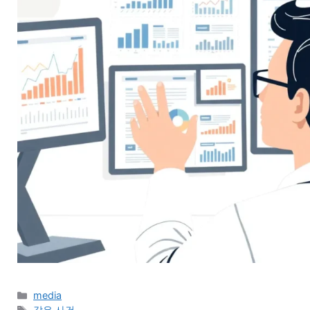
카
media
테
태
같은 사건