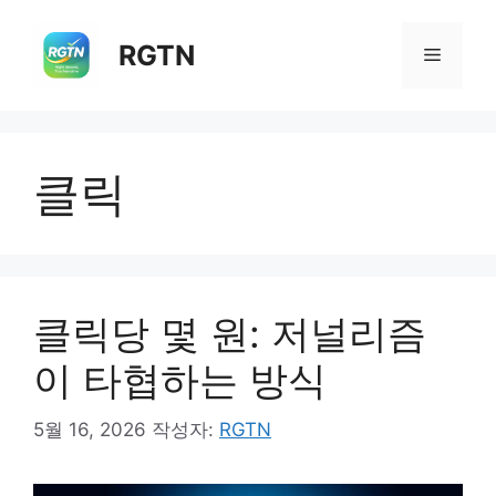
컨
텐
RGTN
메
츠
로
뉴
건
너
클릭
뛰
기
클릭당 몇 원: 저널리즘
이 타협하는 방식
5월 16, 2026
작성자:
RGTN